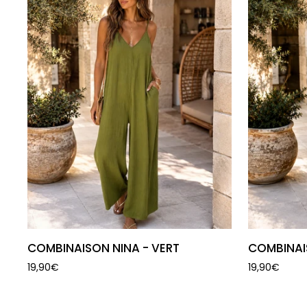
AJOUTER AU PANIER
A
COMBINAISON
COMBINAI
COMBINAISON NINA - VERT
COMBINAIS
NINA
NINA
19,90€
19,90€
-
-
VERT
CERISE