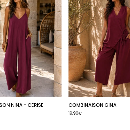
JOUTER AU PANIER
AJOUTER AU PANI
SON
COMBINAISON
ON NINA - CERISE
COMBINAISON GINA
GINA
19,90€