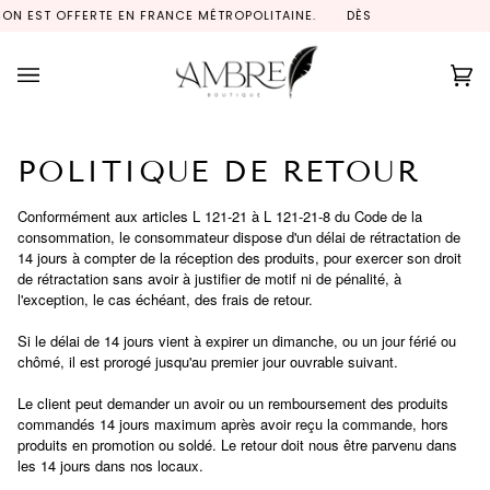
Passer
TROPOLITAINE.
DÈS 149,90€ D'ACHAT, LA LIVRAISON EST OFFERTE E
PAIEMENT EN
4X PAR PAYPA
au
contenu
Pa
(0
POLITIQUE DE RETOUR
Conformément aux articles L 121-21 à L 121-21-8 du Code de la
consommation, le consommateur dispose d'un délai de rétractation de
14 jours à compter de la réception des produits, pour exercer son droit
de rétractation sans avoir à justifier de motif ni de pénalité, à
l'exception, le cas échéant, des frais de retour.
Si le délai de 14 jours vient à expirer un dimanche, ou un jour férié ou
chômé, il est prorogé jusqu'au premier jour ouvrable suivant.
Le client peut demander un avoir ou un remboursement des produits
commandés 14 jours maximum après avoir reçu la commande, hors
produits en promotion ou soldé.
Le retour doit nous être parvenu dans
les 14 jours dans nos locaux.